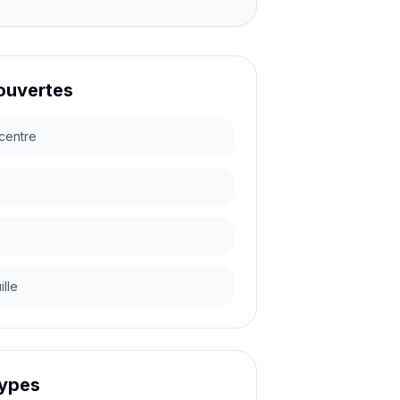
ouvertes
centre
lle
types