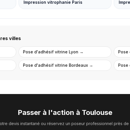
Impression vitrophanie Paris
Impre
es villes
Pose d'adhésif vitrine
Lyon
→
Pose 
Pose d'adhésif vitrine
Bordeaux
→
Pose 
Passer à l'action à
Toulouse
tre devis instantané ou réservez un poseur professionnel près de