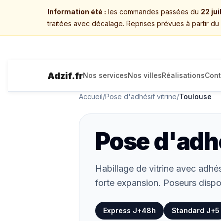
Information été :
les commandes passées du
22 ju
traitées avec décalage. Reprises prévues à partir du
Adzif.fr
Nos services
Nos villes
Réalisations
Cont
Accueil
/
Pose d'adhésif vitrine
/
Toulouse
Pose d'adhé
Habillage de vitrine avec adhés
forte expansion. Poseurs dispo
Express J+48h
Standard J+5