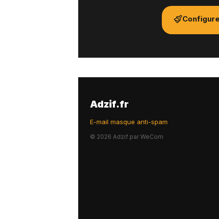
Configure
Adzif.fr
E-mail masque anti-spam
©
2026
Adzif par WeCom