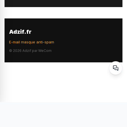
Adzif.fr
E-mail masque anti-spam
©
2026
Adzif par WeCom