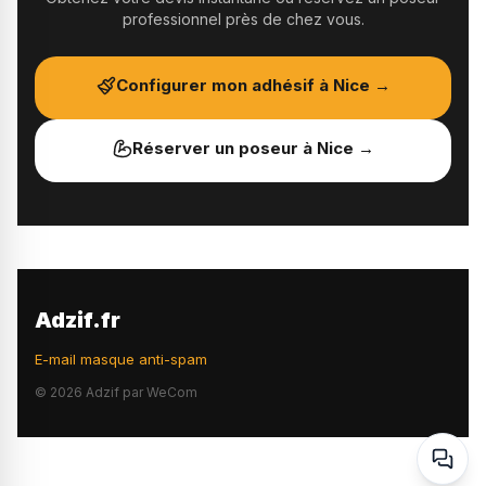
professionnel près de chez vous.
Configurer mon adhésif à
Nice
→
Réserver un poseur à
Nice
→
Adzif.fr
E-mail masque anti-spam
©
2026
Adzif par WeCom