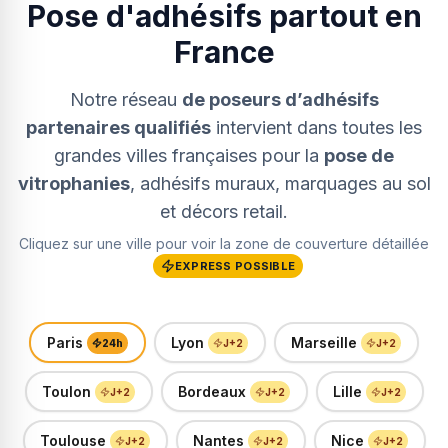
Pose d'adhésifs partout en
France
Notre réseau
de poseurs d’adhésifs
partenaires qualifiés
intervient dans toutes les
grandes villes françaises pour la
pose de
vitrophanies
, adhésifs muraux, marquages au sol
et décors retail.
Cliquez sur une ville pour voir la zone de couverture détaillée
EXPRESS POSSIBLE
Paris
Lyon
Marseille
24h
J+2
J+2
Toulon
Bordeaux
Lille
J+2
J+2
J+2
Toulouse
Nantes
Nice
J+2
J+2
J+2