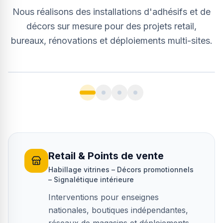
Nous réalisons des installations d'adhésifs et de
décors sur mesure pour des projets retail,
bureaux, rénovations et déploiements multi-sites.
Vitrophanie commerciale et
Retail & Points de vente
opérations promotionnelles
Habillage vitrines – Décors promotionnels
Paris (75)
·
Mars 2026
– Signalétique intérieure
Interventions pour enseignes
nationales, boutiques indépendantes,