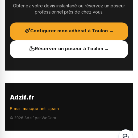
Obtenez votre devis instantané ou réservez un poseur
professionnel près de chez vous.
Configurer mon adhésif à
Toulon
→
Réserver un poseur à
Toulon
→
Adzif.fr
E-mail masque anti-spam
©
2026
Adzif par WeCom